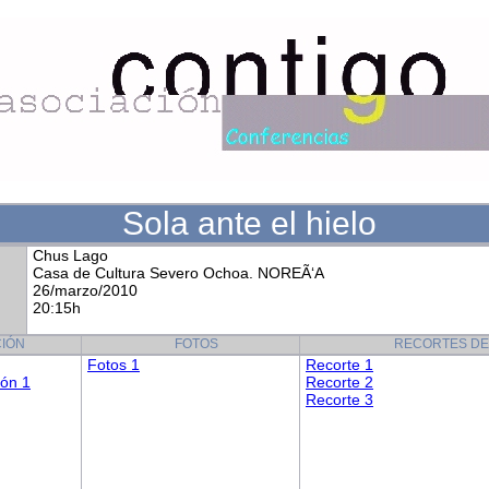
Sola ante el hielo
Chus Lago
Casa de Cultura Severo Ochoa. NOREÃ‘A
26/marzo/2010
20:15h
IÓN
FOTOS
RECORTES DE
Fotos 1
Recorte 1
ión 1
Recorte 2
Recorte 3