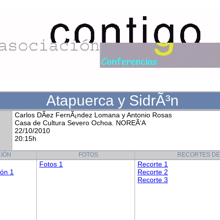
Atapuerca y SidrÃ³n
Carlos DÃ­ez FernÃ¡ndez Lomana y Antonio Rosas
Casa de Cultura Severo Ochoa. NOREÃ‘A
22/10/2010
20:15h
IÓN
FOTOS
RECORTES DE
Fotos 1
Recorte 1
ión 1
Recorte 2
Recorte 3