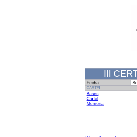
III CE
Fecha:
Se
CARTEL
Bases
Cartel
Memoria