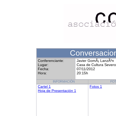
Conversacion
Conferenciante:
Javier GomÃ¡ LanzÃ³n
Lugar:
Casa de Cultura Sever
Fecha:
07/11/2012
Hora:
20:15h
INFORMACIÓN
FO
Cartel 1
Fotos 1
Hoja de Presentación 1