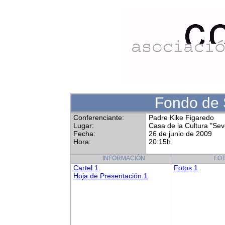
Fondo de 
Conferenciante:
Padre Kike Figaredo
Lugar:
Casa de la Cultura "Se
Fecha:
26 de junio de 2009
Hora:
20:15h
INFORMACIÓN
FO
Cartel 1
Fotos 1
Hoja de Presentación 1