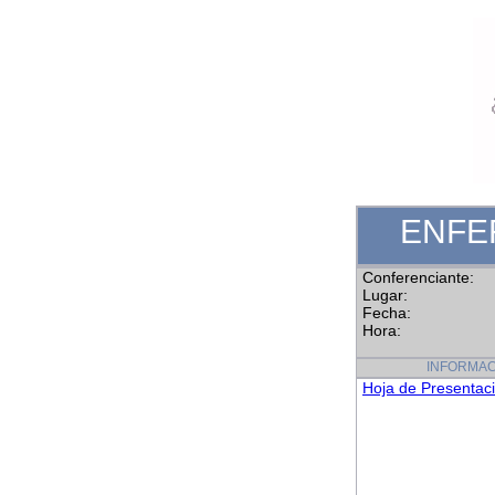
ENFE
Conferenciante:
Lugar:
Fecha:
Hora:
INFORMAC
Hoja de Presentac