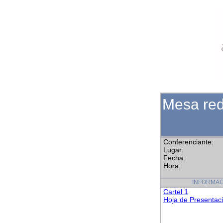
Mesa red
Conferenciante:
Lugar:
Fecha:
Hora:
INFORMAC
Cartel 1
Hoja de Presentac