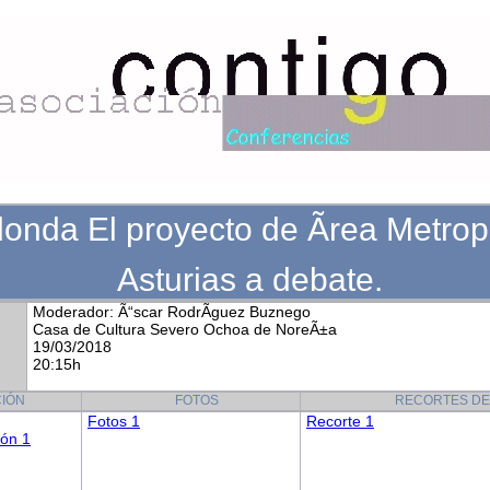
onda El proyecto de Ãrea Metrop
Asturias a debate.
Moderador: Ã“scar RodrÃ­guez Buznego
Casa de Cultura Severo Ochoa de NoreÃ±a
19/03/2018
20:15h
IÓN
FOTOS
RECORTES DE
Fotos 1
Recorte 1
ión 1