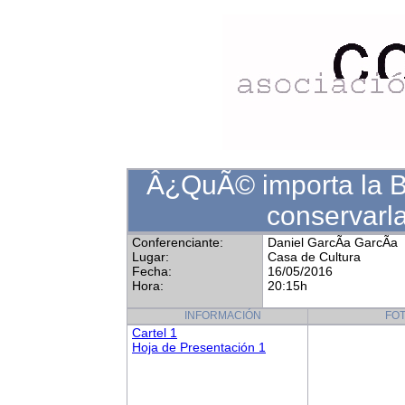
Â¿QuÃ© importa la B
conservarla
Conferenciante:
Daniel GarcÃ­a GarcÃ­a
Lugar:
Casa de Cultura
Fecha:
16/05/2016
Hora:
20:15h
INFORMACIÓN
FO
Cartel 1
Hoja de Presentación 1