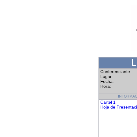
L
Conferenciante:
Lugar:
Fecha:
Hora:
INFORMAC
Cartel 1
Hoja de Presentac