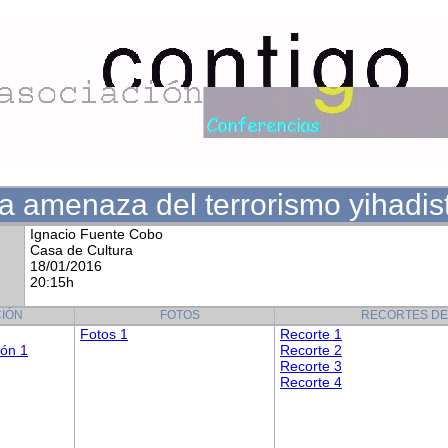
a amenaza del terrorismo yihadis
Ignacio Fuente Cobo
Casa de Cultura
18/01/2016
20:15h
IÓN
FOTOS
RECORTES DE
Fotos 1
Recorte 1
ión 1
Recorte 2
Recorte 3
Recorte 4