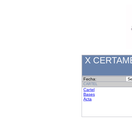
X CERTAME
Fecha:
Se
CARTEL
Cartel
Bases
Acta