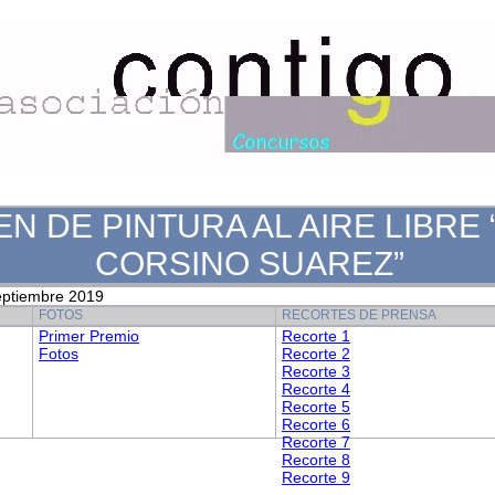
N DE PINTURA AL AIRE LIBRE
CORSINO SUAREZ”
ptiembre 2019
FOTOS
RECORTES DE PRENSA
Primer Premio
Recorte 1
Fotos
Recorte 2
Recorte 3
Recorte 4
Recorte 5
Recorte 6
Recorte 7
Recorte 8
Recorte 9