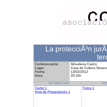
La protecciÃ³n jurÃ
ter
Conferenciante:
Almudena Castro
Lugar:
Casa de Cultura Sever
Fecha:
13/02/2012
Hora:
20:15h
INFORMACIÓN
FO
Cartel 1
Fotos 1
Hoja de Presentación 1