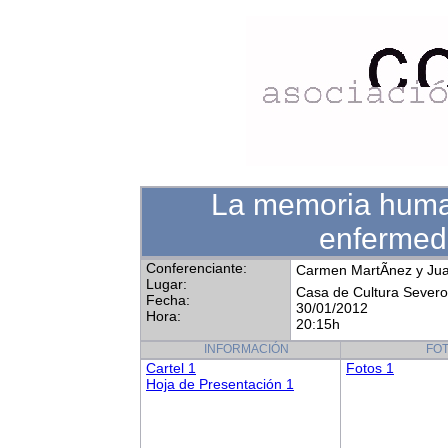
La memoria human
enfermed
Conferenciante:
Carmen MartÃ­nez y Juan
Lugar:
Casa de Cultura Sever
Fecha:
30/01/2012
Hora:
20:15h
INFORMACIÓN
FO
Cartel 1
Fotos 1
Hoja de Presentación 1