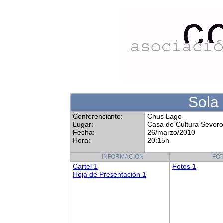
Sola 
Conferenciante:
Chus Lago
Lugar:
Casa de Cultura Sever
Fecha:
26/marzo/2010
Hora:
20:15h
INFORMACIÓN
FO
Cartel 1
Fotos 1
Hoja de Presentación 1