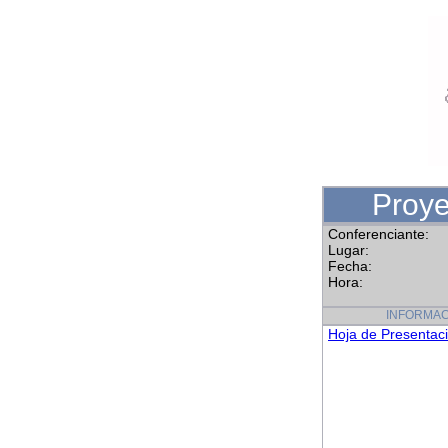
Proye
Conferenciante:
Lugar:
Fecha:
Hora:
INFORMAC
Hoja de Presentac