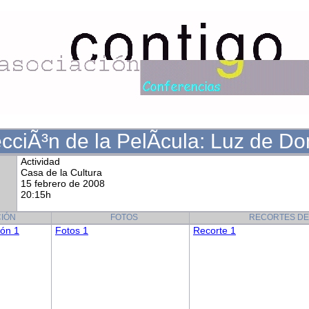
cciÃ³n de la PelÃ­cula: Luz de D
Actividad
Casa de la Cultura
15 febrero de 2008
20:15h
IÓN
FOTOS
RECORTES DE
ión 1
Fotos 1
Recorte 1