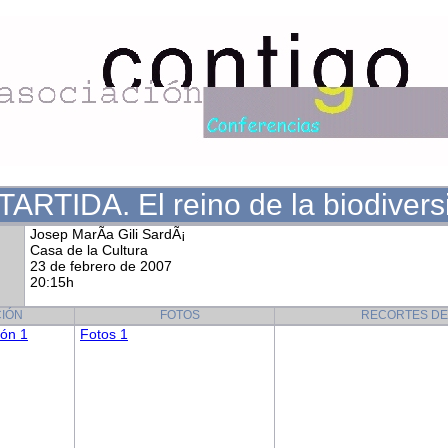
ARTIDA. El reino de la biodivers
Josep MarÃ­a Gili SardÃ¡
Casa de la Cultura
23 de febrero de 2007
20:15h
IÓN
FOTOS
RECORTES DE
ión 1
Fotos 1