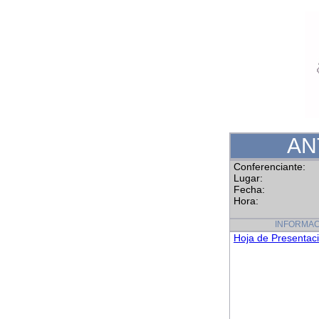
ANT
Conferenciante:
Lugar:
Fecha:
Hora:
INFORMAC
Hoja de Presentac