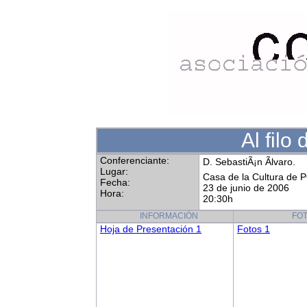
Al filo
Conferenciante:
D. SebastiÃ¡n Ãlvaro.
Lugar:
Casa de la Cultura de
Fecha:
23 de junio de 2006
Hora:
20:30h
INFORMACIÓN
FO
Hoja de Presentación 1
Fotos 1