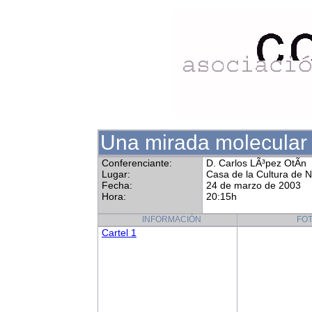
Una mirada molecular 
Conferenciante:
D. Carlos LÃ³pez OtÃ­n
Lugar:
Casa de la Cultura de 
Fecha:
24 de marzo de 2003
Hora:
20:15h
INFORMACIÓN
FO
Cartel 1