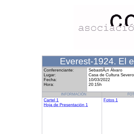
Everest-1924. El e
Conferenciante:
SebastiÃ¡n Álvaro
Lugar:
Casa de Cultura Sever
Fecha:
10/03/2022
Hora:
20:15h
INFORMACIÓN
FO
Cartel 1
Fotos 1
Hoja de Presentación 1