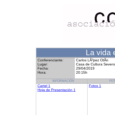
La vida 
Conferenciante:
Carlos LÃ³pez OtÃ­n
Lugar:
Casa de Cultura Sever
Fecha:
29/04/2019
Hora:
20:15h
INFORMACIÓN
FO
Cartel 1
Fotos 1
Hoja de Presentación 1