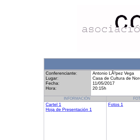
Conferenciante:
Antonio LÃ³pez Vega
Lugar:
Casa de Cultura de No
Fecha:
11/05/2017
Hora:
20:15h
INFORMACIÓN
FO
Cartel 1
Fotos 1
Hoja de Presentación 1