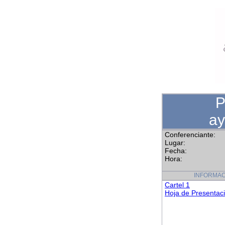
P
ay
Conferenciante:
Lugar:
Fecha:
Hora:
INFORMAC
Cartel 1
Hoja de Presentac