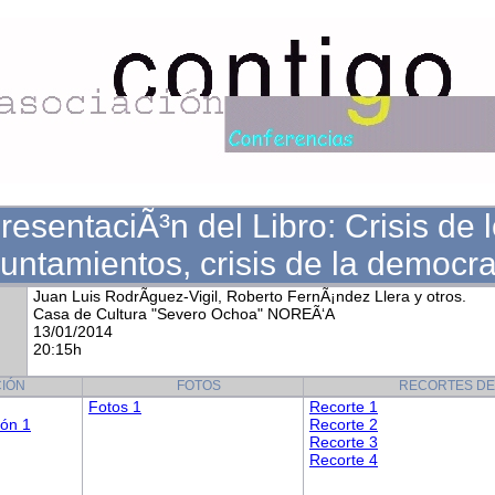
resentaciÃ³n del Libro: Crisis de 
untamientos, crisis de la democra
Juan Luis RodrÃ­guez-Vigil, Roberto FernÃ¡ndez Llera y otros.
Casa de Cultura "Severo Ochoa" NOREÃ‘A
13/01/2014
20:15h
IÓN
FOTOS
RECORTES DE
Fotos 1
Recorte 1
ión 1
Recorte 2
Recorte 3
Recorte 4