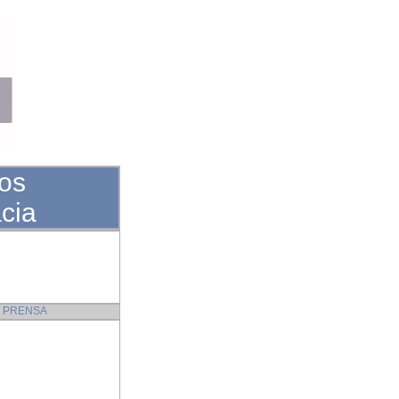
los
cia
 PRENSA