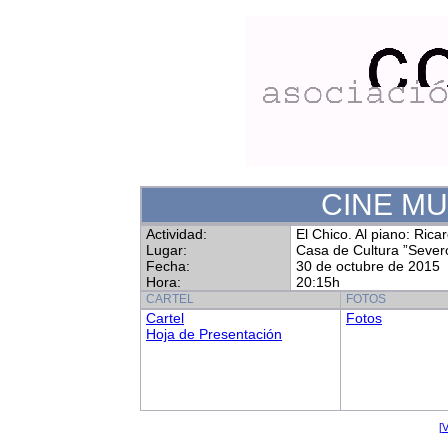
CINE M
Actividad:
El Chico. Al piano: Ric
Lugar:
Casa de Cultura ”Sev
Fecha:
30 de octubre de 2015
Hora:
20:15h
CARTEL
FOTOS
Cartel
Fotos
Hoja de Presentación
[V