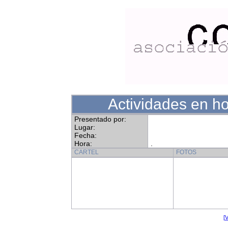
Actividades en 
Presentado por:
Lugar:
Fecha:
Hora:
.
CARTEL
FOTOS
[V